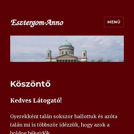
MENÜ
esztergom-anno.hu
Köszöntő
Kedves Látogató!
Gyerekként talán sokszor hallottuk és azóta
talán mi is többször idézzük, hogy azok a
boldog békeidők…