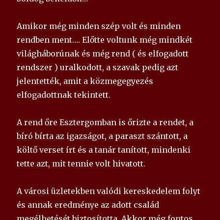
Amikor még minden szép volt és minden
rendben ment…. Előtte voltunk még mindkét
világháborúnak és még rend ( és elfogadott
rendszer ) uralkodott, a szavak pedig azt
jelentették, amit a közmegegyezés
elfogadottnak tekintett.
A rend őre Esztergomban is őrizte a rendet, a
bíró bírta az igazságot, a paraszt szántott, a
költő verset írt és a tanár tanított, mindenki
tette azt, mit tennie volt hivatott.
A városi üzletekben valódi kereskedelem folyt
és annak eredménye az adott család
megélhetését biztosította. Akkor még fontos