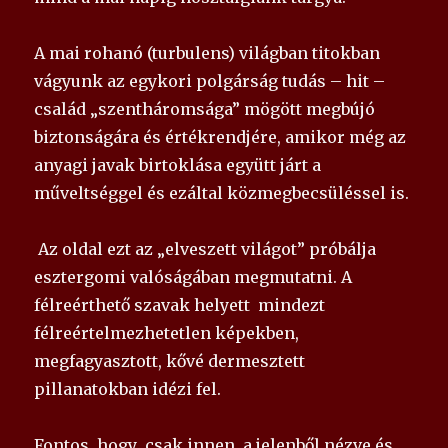
A mai rohanó (turbulens) világban titokban
vágyunk az egykori polgárság tudás – hit –
család „szentháromsága” mögött megbújó
biztonságára és értékrendjére, amikor még az
anyagi javak birtoklása együtt járt a
műveltséggel és ezáltal közmegbecsüléssel is.
Az oldal ezt az „elveszett világot” próbálja
esztergomi valóságában megmutatni. A
félreérthető szavak helyett mindezt
félreértelmezhetetlen képekben,
megfagyasztott, kővé dermesztett
pillanatokban idézi fel.
Fontos, hogy csak innen, a jelenből nézve és