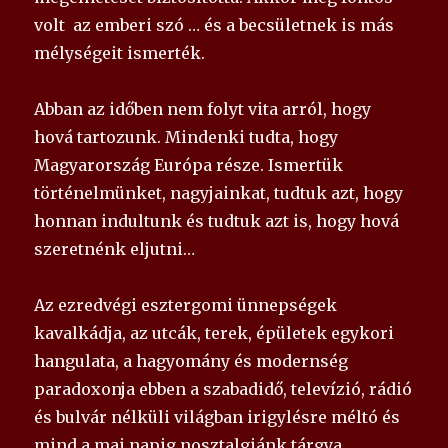
volt az emberi szó … és a becsületnek is más
mélységeit ismerték.
Abban az időben nem folyt vita arról, hogy
hová tartozunk. Mindenki tudta, hogy
Magyarország Európa része. Ismertük
történelmünket, nagyjainkat, tudtuk azt, hogy
honnan indultunk és tudtuk azt is, hogy hová
szeretnénk eljutni…
Az ezredvégi esztergomi ünnepségek
kavalkádja, az utcák, terek, épületek egykori
hangulata, a hagyomány és modernség
paradoxonja ebben a szabadidő, televízió, rádió
és bulvár nélküli világban irigylésre méltó és
mind a mai napig nosztalgiánk tárgya.