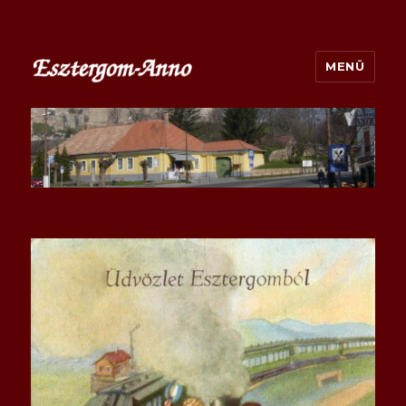
MENÜ
esztergom-anno.hu