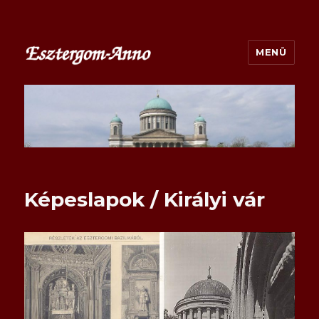
MENÜ
esztergom-anno.hu
Képeslapok / Királyi vár