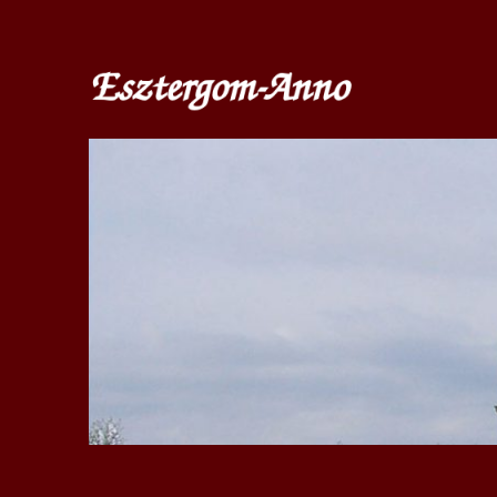
www.esztergom-anno.hu
esztergom-anno.hu