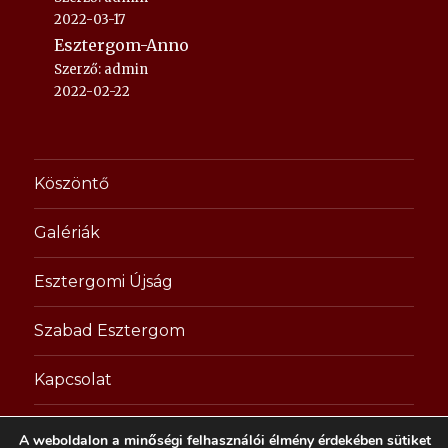
2022-03-17
Esztergom-Anno
Szerző: admin
2022-02-22
Köszöntő
Galériák
Esztergomi Újság
Szabad Esztergom
Kapcsolat
A weboldalon a minőségi felhasználói élmény érdekében sütiket
esztergom-anno.hu