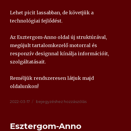
Lehet picit lassabban, de követjük a
technológiai fejlődést.
Az Esztergom-Anno oldal új struktúrával,
megújult tartalomkezelő motorral és
responzív designnal kínálja információit,
szolgáltatásait.
Reméljük rendszeresen látjuk majd
oldalunkon!
Közzétéve
Megújult
2022-03-17
bejegyzéshez hozzászólás
az
Esztergom-
Anno
Esztergom-Anno