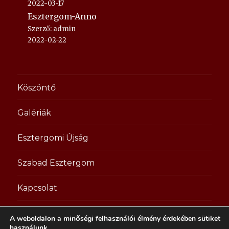
2022-03-17
Esztergom-Anno
Szerző: admin
2022-02-22
Köszöntő
Galériák
Esztergomi Újság
Szabad Esztergom
Kapcsolat
A weboldalon a minőségi felhasználói élmény érdekében sütiket
esztergom-anno.hu
használunk.