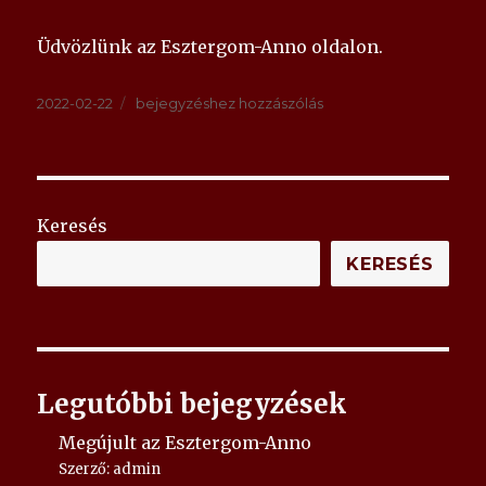
Üdvözlünk az Esztergom-Anno oldalon.
Közzétéve
Esztergom-
2022-02-22
bejegyzéshez hozzászólás
Anno
Keresés
KERESÉS
Legutóbbi bejegyzések
Megújult az Esztergom-Anno
Szerző: admin